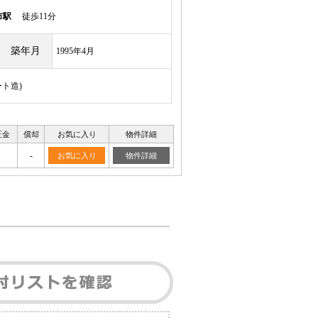
市駅
徒歩11分
築年月
1995年4月
ート造)
証金
償却
お気に入り
物件詳細
-
お気に入り
物件詳細