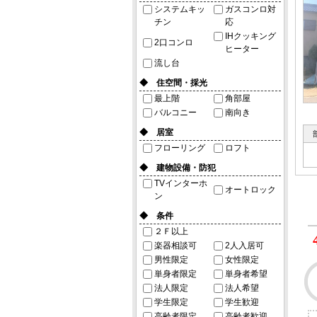
システムキッ
ガスコンロ対
チン
応
IHクッキング
2口コンロ
ヒーター
流し台
◆ 住空間・採光
最上階
角部屋
バルコニー
南向き
◆ 居室
フローリング
ロフト
◆ 建物設備・防犯
TVインターホ
オートロック
ン
◆ 条件
２Ｆ以上
楽器相談可
2人入居可
男性限定
女性限定
単身者限定
単身者希望
法人限定
法人希望
学生限定
学生歓迎
高齢者限定
高齢者歓迎