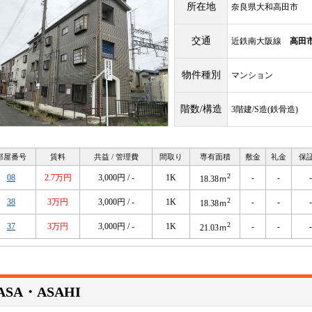
所在地
奈良県大和高田市
交通
近鉄南大阪線
高田
物件種別
マンション
階数/構造
3階建/S造(鉄骨造)
部屋番号
賃料
共益 / 管理費
間取り
専有面積
敷金
礼金
保
2
08
2.7万円
3,000円 / -
1K
-
-
-
18.38ｍ
2
38
3万円
3,000円 / -
1K
-
-
-
18.38ｍ
2
37
3万円
3,000円 / -
1K
-
-
-
21.03ｍ
ASA・ASAHI