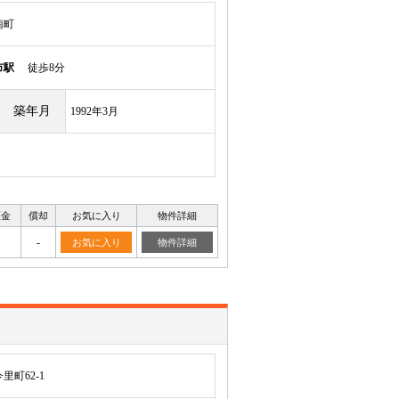
南町
市駅
徒歩8分
築年月
1992年3月
証金
償却
お気に入り
物件詳細
-
お気に入り
物件詳細
町62-1