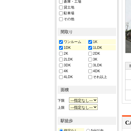
倉庫・工場
貸土地
駐車場
その他
間取り
ワンルーム
1K
1DK
1LDK
2K
2DK
2LDK
3K
3DK
3LDK
4K
4DK
4LDK
それ以上
面積
下限
上限
駅徒歩
C
指定なし
5分以内