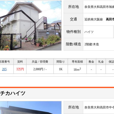
所在地
奈良県大和高田市旭
交通
近鉄南大阪線
高田
物件種別
ハイツ
階数/構造
2階建/木造
部屋番号
賃料
共益 / 管理費
間取り
専有面積
敷金
礼金
保
2
205
3万円
2,000円 / -
1K
-
-
-
18ｍ
チカハイツ
所在地
奈良県大和高田市中今里