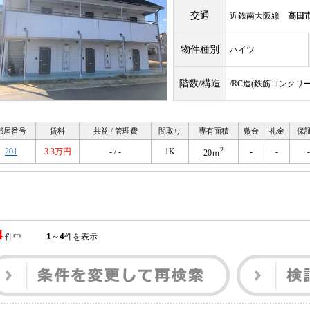
交通
近鉄南大阪線
高田
物件種別
ハイツ
階数/構造
/RC造(鉄筋コンクリ
部屋番号
賃料
共益 / 管理費
間取り
専有面積
敷金
礼金
保
2
201
3.3万円
- / -
1K
-
-
-
20ｍ
4
件中
1～4
件を表示