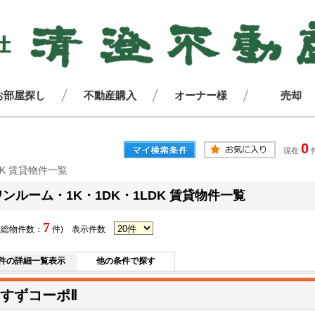
お部屋探し
不動産購入
オーナー様
売却
0
現在
DK 賃貸物件一覧
ワンルーム・1K・1DK・1LDK 賃貸物件一覧
7
(総物件数：
件)
表示件数
件の詳細一覧表示
他の条件で探す
すずコーポⅡ