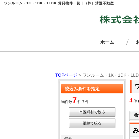
ワンルーム・1K・1DK・1LDK 賃貸物件一覧｜（株）清澄不動産
ホーム
TOPページ
> ワンルーム・1K・1DK・1L
絞込み条件を指定
7
4
件 
物件数
件
7
件
市区町村で絞る
物
沿線で絞る
み