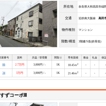
所在地
奈良県大和高田市礒
交通
近鉄南大阪線
高田
物件種別
マンション
階数/構造
3階建/S造(鉄骨造)
部屋番号
賃料
共益 / 管理費
間取り
専有面積
敷金
礼金
保
2
06
2.7万円
3,000円 / -
1K
-
-
-
18.45ｍ
2
34
3万円
3,000円 / -
1K
-
-
-
21.46ｍ
すずコーポⅢ