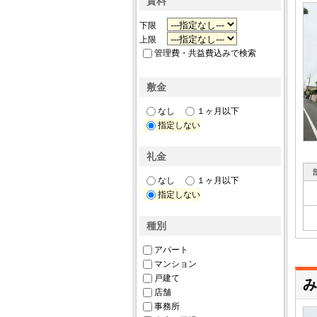
賃料
下限
上限
管理費・共益費込みで検索
敷金
なし
１ヶ月以下
指定しない
礼金
なし
１ヶ月以下
指定しない
種別
アパート
マンション
戸建て
み
店舗
事務所