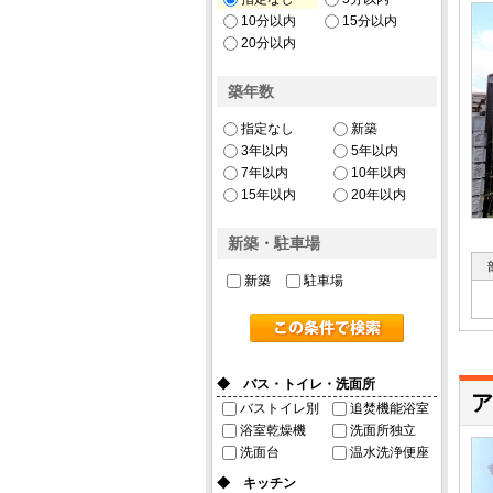
10分以内
15分以内
20分以内
築年数
指定なし
新築
3年以内
5年以内
7年以内
10年以内
15年以内
20年以内
新築・駐車場
新築
駐車場
◆ バス・トイレ・洗面所
ア
バストイレ別
追焚機能浴室
浴室乾燥機
洗面所独立
洗面台
温水洗浄便座
◆ キッチン