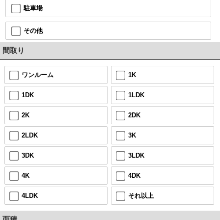
駐車場
その他
間取り
ワンルーム
1K
1DK
1LDK
2K
2DK
2LDK
3K
3DK
3LDK
4K
4DK
4LDK
それ以上
面積