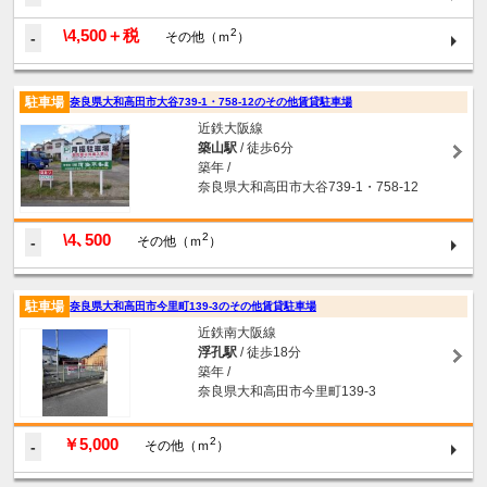
\4,500＋税
2
-
その他（ｍ
）
駐車場
奈良県大和高田市大谷739-1・758-12のその他賃貸駐車場
近鉄大阪線
築山駅
/ 徒歩6分
築年 /
奈良県大和高田市大谷739-1・758-12
\4､500
2
-
その他（ｍ
）
駐車場
奈良県大和高田市今里町139-3のその他賃貸駐車場
近鉄南大阪線
浮孔駅
/ 徒歩18分
築年 /
奈良県大和高田市今里町139-3
￥5,000
2
-
その他（ｍ
）