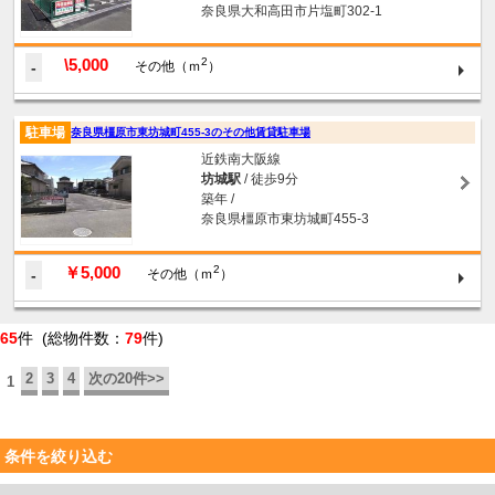
奈良県大和高田市片塩町302-1
\5,000
2
-
その他（ｍ
）
駐車場
奈良県橿原市東坊城町455-3のその他賃貸駐車場
近鉄南大阪線
坊城駅
/ 徒歩9分
築年 /
奈良県橿原市東坊城町455-3
￥5,000
2
-
その他（ｍ
）
65
件 (総物件数：
79
件)
2
3
4
次の20件>>
1
条件を絞り込む