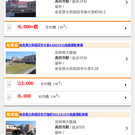
高田市駅
/ 徒歩14分
築年 /
奈良県大和高田市南今里町68-2
\5､000+税
2
-
その他（ｍ
）
駐車場
奈良県大和高田市今里4-28のその他賃貸駐車場
近鉄南大阪線
高田市駅
/ 徒歩15分
築年 /
奈良県大和高田市今里4-28
\13､000
2
-
その他（ｍ
）
\5､000
2
-
その他（ｍ
）
駐車場
奈良県大和高田市片塩町302-1のその他賃貸駐車場
近鉄南大阪線
高田市駅
/ 徒歩5分
築年 /