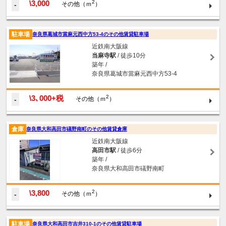
\3,000
2
-
その他（ｍ
）
駐車場
奈良県葛城市當麻元西中方53-4のその他賃貸駐車場
近鉄南大阪線
当麻寺駅
/ 徒歩10分
築年 /
奈良県葛城市當麻元西中方53-4
\3､000+税
2
-
その他（ｍ
）
倉庫
奈良県大和高田市礒野南町のその他賃貸倉庫
近鉄南大阪線
高田市駅
/ 徒歩6分
築年 /
奈良県大和高田市礒野南町
\3,800
2
-
その他（ｍ
）
駐車場
奈良県大和高田市吉井310-1のその他賃貸駐車場