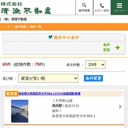
物件検索
お店へ連絡
メニュー
| （株）清澄不動産
トップ
>
物件検索
> 物件一覧
選択中の条件
条件
変更
65
件 (総物件数：
79
件)
表示件数 ：
条件変更
並び順 ：
駐車場
奈良県大和高田市大中384-1のその他賃貸駐車場
ＪＲ和歌山線
高田駅
/ 徒歩11分
築年 /
奈良県大和高田市大中384-1