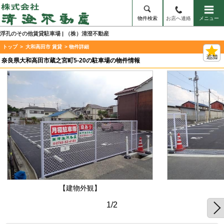
物件検索
お店へ連絡
メニュー
浮孔のその他賃貸駐車場 | （株）清澄不動産
トップ
>
大和高田市 賃貸
> 物件詳細
奈良県大和高田市蔵之宮町5-20の駐車場の物件情報
【建物外観】
1/2