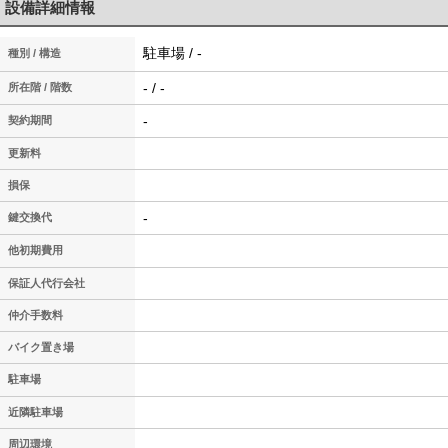
設備詳細情報
駐車場 / -
種別 / 構造
- / -
所在階 / 階数
-
契約期間
更新料
損保
-
鍵交換代
他初期費用
保証人代行会社
仲介手数料
バイク置き場
駐車場
近隣駐車場
周辺環境