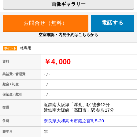
画像ギャラリー
電話する
空室確認・内見予約はこちらから
軽専用
ポイント
￥4､000
賃料
- / -
共益費 / 管理費
- / -
敷金 / 礼金
- / -
保証金 / 敷引
近鉄南大阪線「浮孔」駅 徒歩12分
交通
近鉄南大阪線「高田市」駅 徒歩17分
奈良県大和高田市蔵之宮町5-20
住所
年
築年月