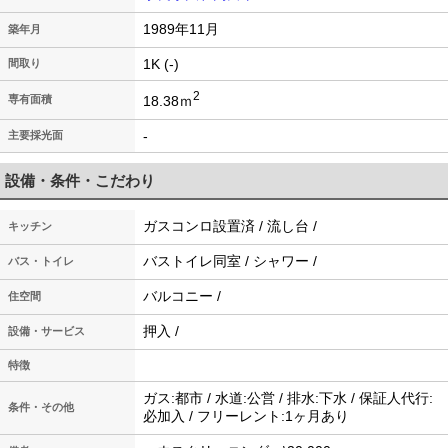
1989年11月
築年月
1K (-)
間取り
2
18.38ｍ
専有面積
-
主要採光面
設備・条件・こだわり
ガスコンロ設置済 / 流し台 /
キッチン
バストイレ同室 / シャワー /
バス・トイレ
バルコニー /
住空間
押入 /
設備・サービス
特徴
ガス:都市 / 水道:公営 / 排水:下水 / 保証人代行:
条件・その他
必加入 / フリーレント:1ヶ月あり