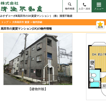
物件検索
お店へ連絡
メニュー
みすずコーポⅢ高田市の1K賃貸マンション | （株）清澄不動産
トップ
>
大和高田市 賃貸
> 物件詳細
高田市の賃貸マンション(1K)の物件情報
【建物外観】