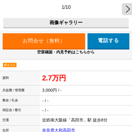
1/10
画像ギャラリー
電話する
空室確認・内見予約はこちらから
ポイント
2.7万円
賃料
3,000円 / -
共益費 / 管理費
- / -
敷金 / 礼金
- / -
保証金 / 敷引
近鉄南大阪線「高田市」駅 徒歩8分
交通
奈良県大和高田市
住所